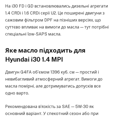
На i30 FD і GD встановлювались дизельні агрегати
1.4 CRDi і 1.6 CRDi серії U2. Це поширені двигуни з
сажовим фільтром DPF на пізніших версіях, що
суттєво впливає на вимоги до масла — тут потрібні
спеціальні low-SAPS масла.
Яке масло підходить для
Hyundai i30 1.4 MPI
Двигун G4FA об’ємом 1396 куб. см — простий і
невибагливий атмосферний агрегат. Вимоги до
масла помірні, але дотримуватись допусків все
одно варто.
Рекомендована в’язкість за SAE — 5W-30 як
основний варіант. У спекотний сезон або при