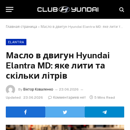
Главная страница
»
Масло в двигун Hyundai Elantra MD: яке лити та скільки літрів
ELANTRA
Масло в двигун Hyundai
Elantra MD: яке лити та
скільки літрів
By
Віктор Коваленко
23.06.2026
Updated:
23.06.2026
Комментариев нет
5 Mins Read