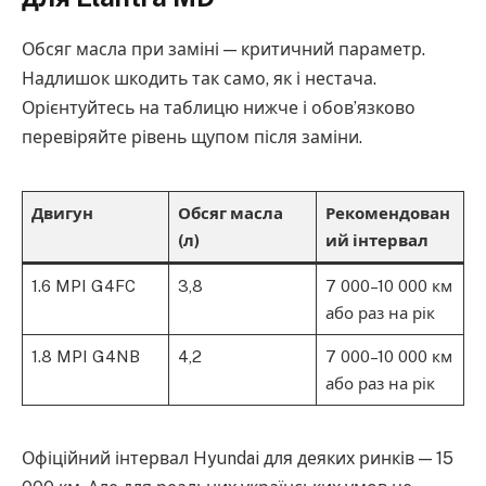
Обсяг масла при заміні — критичний параметр.
Надлишок шкодить так само, як і нестача.
Орієнтуйтесь на таблицю нижче і обов’язково
перевіряйте рівень щупом після заміни.
Двигун
Обсяг масла
Рекомендован
(л)
ий інтервал
1.6 MPI G4FC
3,8
7 000–10 000 км
або раз на рік
1.8 MPI G4NB
4,2
7 000–10 000 км
або раз на рік
Офіційний інтервал Hyundai для деяких ринків — 15