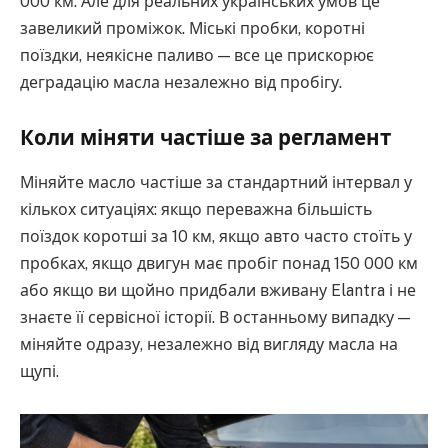
000 км. Але для реальних українських умов це
завеликий проміжок. Міські пробки, коротні
поїздки, неякісне паливо — все це прискорює
деградацію масла незалежно від пробігу.
Коли міняти частіше за регламент
Міняйте масло частіше за стандартний інтервал у
кількох ситуаціях: якщо переважна більшість
поїздок коротші за 10 км, якщо авто часто стоїть у
пробках, якщо двигун має пробіг понад 150 000 км
або якщо ви щойно придбали вживану Elantra і не
знаєте її сервісної історії. В останньому випадку —
міняйте одразу, незалежно від вигляду масла на
щупі.