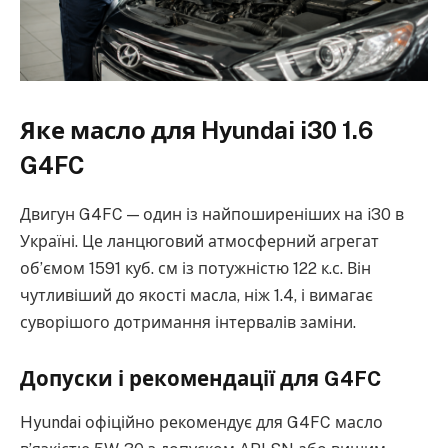
Яке масло для Hyundai i30 1.6
G4FC
Двигун G4FC — один із найпоширеніших на i30 в
Україні. Це ланцюговий атмосферний агрегат
об’ємом 1591 куб. см із потужністю 122 к.с. Він
чутливіший до якості масла, ніж 1.4, і вимагає
суворішого дотримання інтервалів заміни.
Допуски і рекомендації для G4FC
Hyundai офіційно рекомендує для G4FC масло