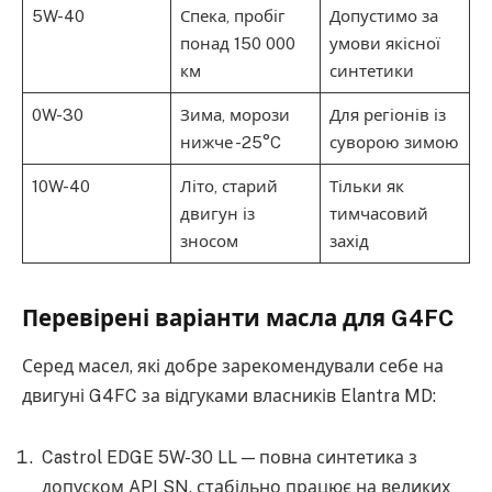
5W-40
Спека, пробіг
Допустимо за
понад 150 000
умови якісної
км
синтетики
0W-30
Зима, морози
Для регіонів із
нижче -25°C
суворою зимою
10W-40
Літо, старий
Тільки як
двигун із
тимчасовий
зносом
захід
Перевірені варіанти масла для G4FC
Серед масел, які добре зарекомендували себе на
двигуні G4FC за відгуками власників Elantra MD:
Castrol EDGE 5W-30 LL — повна синтетика з
допуском API SN, стабільно працює на великих