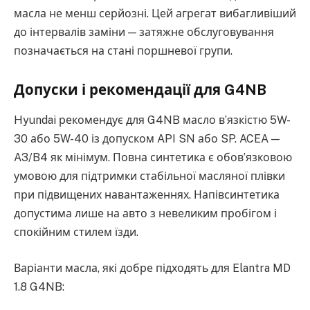
масла не менш серйозні. Цей агрегат вибагливіший
до інтервалів заміни — затяжне обслуговування
позначається на стані поршневої групи.
Допуски і рекомендації для G4NB
Hyundai рекомендує для G4NB масло в’язкістю 5W-
30 або 5W-40 із допуском API SN або SP. ACEA —
A3/B4 як мінімум. Повна синтетика є обов’язковою
умовою для підтримки стабільної масляної плівки
при підвищених навантаженнях. Напівсинтетика
допустима лише на авто з невеликим пробігом і
спокійним стилем їзди.
Варіанти масла, які добре підходять для Elantra MD
1.8 G4NB: