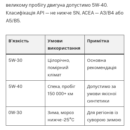
великому пробігу двигуна допустимо 5W-40.
Класифікація API — не нижче SN, ACEA — A3/B4 або
A5/B5.
В’язкість
Умови
Примітка
використання
5W-30
Цілорічно,
Основна
помірний
рекомендація
клімат
5W-40
Спека, пробіг
Допустимо за
150 000+ км
умови якісної
синтетики
0W-30
Зима, мороз
Для регіонів із
нижче -25°C
суворою зимою