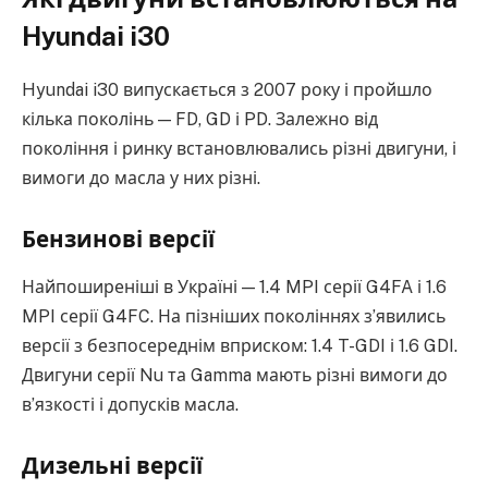
Hyundai i30
Hyundai i30 випускається з 2007 року і пройшло
кілька поколінь — FD, GD і PD. Залежно від
покоління і ринку встановлювались різні двигуни, і
вимоги до масла у них різні.
Бензинові версії
Найпоширеніші в Україні — 1.4 MPI серії G4FA і 1.6
MPI серії G4FC. На пізніших поколіннях з’явились
версії з безпосереднім вприском: 1.4 T-GDI і 1.6 GDI.
Двигуни серії Nu та Gamma мають різні вимоги до
в’язкості і допусків масла.
Дизельні версії