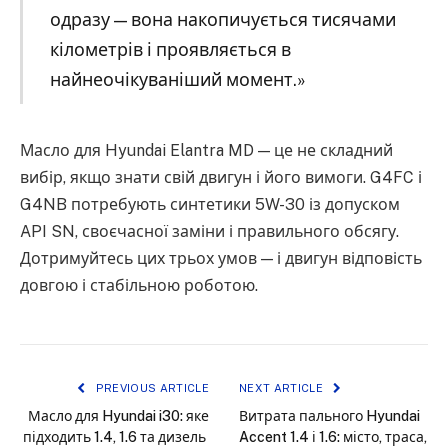
одразу — вона накопичується тисячами
кілометрів і проявляється в
найнеочікуваніший момент.»
Масло для Hyundai Elantra MD — це не складний
вибір, якщо знати свій двигун і його вимоги. G4FC і
G4NB потребують синтетики 5W-30 із допуском
API SN, своєчасної заміни і правильного обсягу.
Дотримуйтесь цих трьох умов — і двигун відповість
довгою і стабільною роботою.
PREVIOUS ARTICLE
NEXT ARTICLE
Масло для Hyundai i30: яке
Витрата пального Hyundai
підходить 1.4, 1.6 та дизель
Accent 1.4 і 1.6: місто, траса,