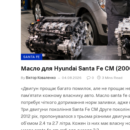
SANTA FE
Масло для Hyundai Santa Fe CM (2006-2
By
Віктор Коваленко
04.08.2026
0
3 Mins Read
«Двигун прощає багато помилок, але не прощає не
пам’ятати кожному власнику авто. Масло santa fe
потребує чіткого дотримання норм заливки, адже 
Три двигуни покоління Santa Fe CM Друге поколінн
2012 рік, пропонувалося з трьома різними двигун
об’ємом 2.4 та 2.7 літра. Кожен із них має власну 