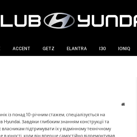
E
ACCENT
GETZ
ELANTRA
I30
IONIQ
Websit
нік із понад 10-річним стажем, спеціалізується на
ів Hyundai. Завдяки глибоким знанням конструкції та
є власникам підтримувати їх у відмінному технічному
ще в юності, коли він вперше самостійно відремонтував