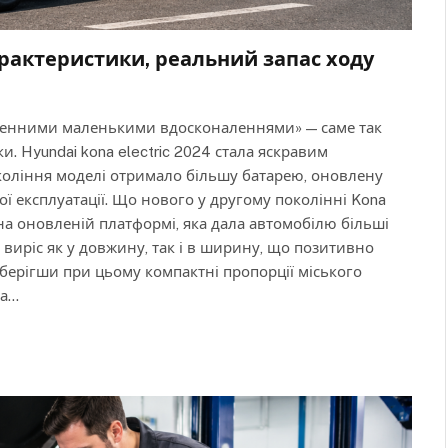
 характеристики, реальний запас ходу
оденними маленькими вдосконаленнями» — саме так
. Hyundai kona electric 2024 стала яскравим
коління моделі отримало більшу батарею, оновлену
ї експлуатації. Що нового у другому поколінні Kona
 на оновленій платформі, яка дала автомобілю більші
виріс як у довжину, так і в ширину, що позитивно
 зберігши при цьому компактні пропорції міського
та…