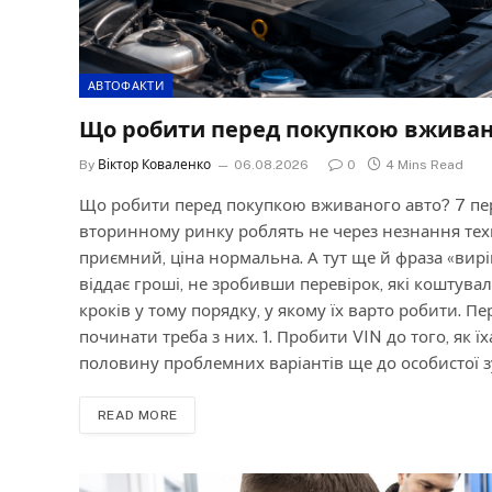
АВТОФАКТИ
Що робити перед покупкою вживаног
By
Віктор Коваленко
06.08.2026
0
4 Mins Read
Що робити перед покупкою вживаного авто? 7 пе
вторинному ринку роблять не через незнання техн
приємний, ціна нормальна. А тут ще й фраза «вир
віддає гроші, не зробивши перевірок, які коштувал
кроків у тому порядку, у якому їх варто робити. 
починати треба з них. 1. Пробити VIN до того, як 
половину проблемних варіантів ще до особистої зу
READ MORE