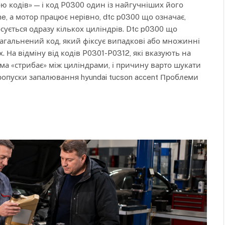
ю кодів» — і код P0300 один із найгучніших його
ne, а мотор працює нерівно, dtc p0300 що означає,
сується одразу кількох циліндрів. Dtc p0300 що
загальнений код, який фіксує випадкові або множинні
 На відміну від кодів P0301-P0312, які вказують на
ма «стрибає» між циліндрами, і причину варто шукати
ропуски запалювання hyundai tucson accent Проблеми