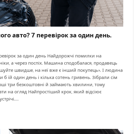
о авто? 7 перевірок за один день.
ревірок за один день Найдорожчі помилки на
іки, а через поспіх. Машина сподобалася, продавець
ішуйте швидше, на неї вже є інший покупець». І людина
и б їй один день і кілька сотень гривень. Зібрали сім
Перші три безкоштовні й займають хвилини, тому
їхати на огляд Найпростіший крок, який відсіює
стрічі.…