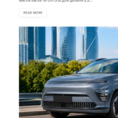
масла santa fe cm crdi для дизеля 2.2…
READ MORE