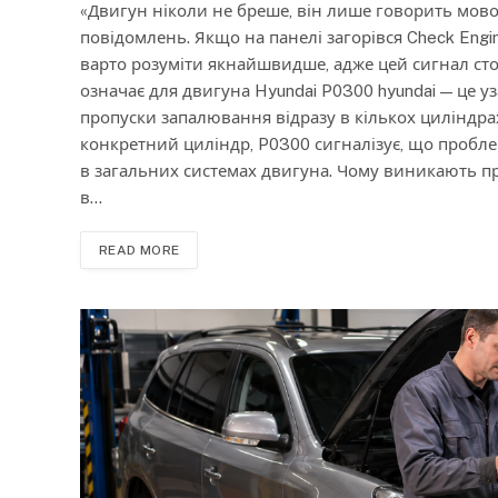
«Двигун ніколи не бреше, він лише говорить мово
повідомлень. Якщо на панелі загорівся Check Engi
варто розуміти якнайшвидше, адже цей сигнал сто
означає для двигуна Hyundai P0300 hyundai — це у
пропуски запалювання відразу в кількох циліндрах.
конкретний циліндр, P0300 сигналізує, що пробле
в загальних системах двигуна. Чому виникають п
в…
READ MORE