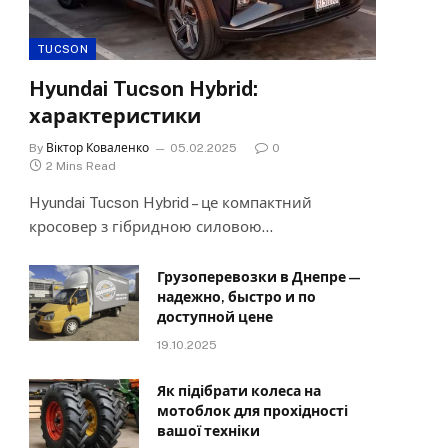
TUCSON
Hyundai Tucson Hybrid:
характеристики
By
Віктор Коваленко
05.02.2025
0
2 Mins Read
Hyundai Tucson Hybrid – це компактний
кросовер з гібридною силовою…
Грузоперевозки в Днепре —
надежно, быстро и по
доступной цене
19.10.2025
Як підібрати колеса на
мотоблок для прохідності
вашої техніки