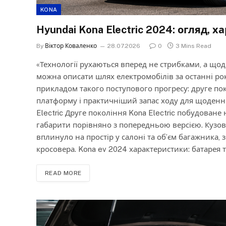
KONA
Hyundai Kona Electric 2024: огляд,
By
Віктор Коваленко
28.07.2026
0
3 Mins Read
«Технології рухаються вперед не стрибками, а щ
можна описати шлях електромобілів за останні роки
прикладом такого поступового прогресу: друге по
платформу і практичніший запас ходу для щоденно
Electric Друге покоління Kona Electric побудоване
габарити порівняно з попередньою версією. Кузов 
вплинуло на простір у салоні та об’єм багажника,
кросовера. Kona ev 2024 характеристики: батарея 
READ MORE