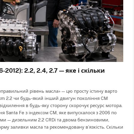
012): 2.2, 2.4, 2.7 — яке і скільки
правильний рівень масла» — цю просту істину варто
 cm 2.2 чи будь-який інший двигун покоління CM
відхилення в будь-яку сторону скорочує ресурс мотора.
я Santa Fe з індексом CM, яке випускалося з 2006 по
ами — дизельним 2.2 CRDi та двома бензиновими,
норму заливки масла та рекомендовану в’язкість. Скільки