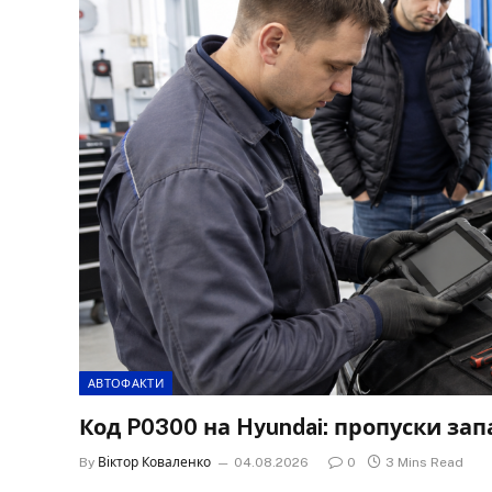
АВТОФАКТИ
Код P0300 на Hyundai: пропуски за
By
Віктор Коваленко
04.08.2026
0
3 Mins Read