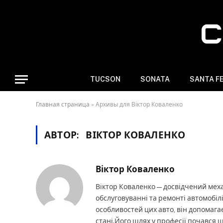
TUCSON
SONATA
SANTA F
Главная страница
»
Архивы для Віктор Коваленко
АВТОР:
ВІКТОР КОВАЛЕНКО
Віктор Коваленко
Віктор Коваленко — досвідчений меха
обслуговуванні та ремонті автомобіл
особливостей цих авто, він допомага
стані.Його шлях у професії почався 