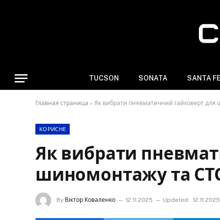
TUCSON
SONATA
SANTA F
Главная страница
»
Як вибрати пневматичний гайковерт для
КОРИСНЕ
Як вибрати пневмат
шиномонтажу та СТ
By
Віктор Коваленко
12.11.2025
Updated:
12.11.2025