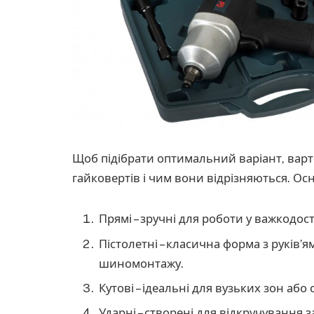
Щоб підібрати оптимальний варіант, варт
гайковертів і чим вони відрізняються. Ос
Прямі – зручні для роботи у важкодос
Пістолетні – класична форма з руків’я
шиномонтажу.
Кутові – ідеальні для вузьких зон аб
Ударні – створені для відкручування з