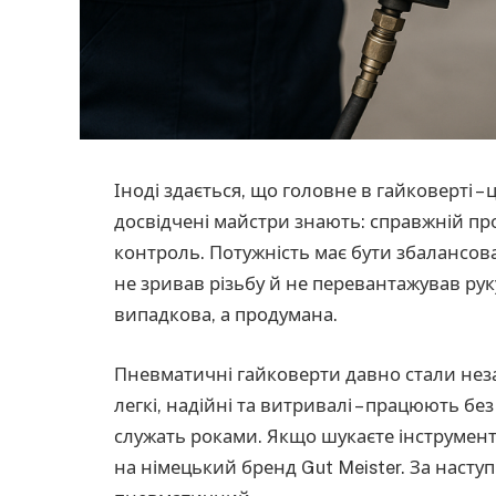
Іноді здається, що головне в гайковерті –
досвідчені майстри знають: справжній про
контроль. Потужність має бути збалансо
не зривав різьбу й не перевантажував руку
випадкова, а продумана.
Пневматичні гайковерти давно стали нез
легкі, надійні та витривалі – працюють бе
служать роками. Якщо шукаєте інструмент,
на німецький бренд Gut Meister. За нас