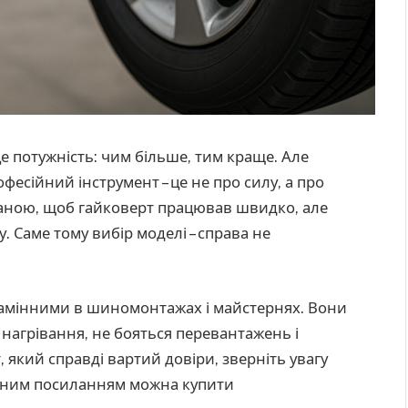
 це потужність: чим більше, тим краще. Але
фесійний інструмент – це не про силу, а про
ваною, щоб гайковерт працював швидко, але
. Саме тому вибір моделі – справа не
амінними в шиномонтажах і майстернях. Вони
з нагрівання, не бояться перевантажень і
 який справді вартий довіри, зверніть увагу
тупним посиланням можна купити