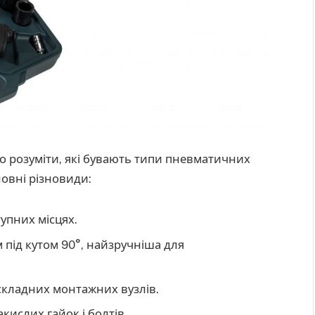
о розуміти, які бувають типи пневматичних
новні різновиди:
тупних місцях.
м під кутом 90°, найзручніша для
о складних монтажних вузлів.
акислих гайок і болтів.