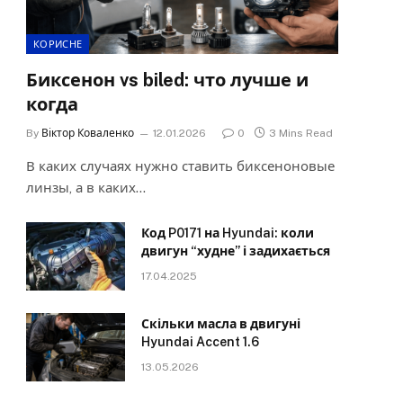
КОРИСНЕ
Биксенон vs biled: что лучше и
когда
By
Віктор Коваленко
12.01.2026
0
3 Mins Read
В каких случаях нужно ставить биксеноновые
линзы, а в каких…
Код P0171 на Hyundai: коли
двигун “худне” і задихається
17.04.2025
Скільки масла в двигуні
Hyundai Accent 1.6
13.05.2026