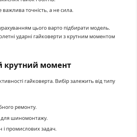
е важлива точність, а не сила.
 урахуванням цього варто підбирати модель.
олетні ударні гайковерти з крутним моментом
й крутний момент
тивності гайковерта. Вибір залежить від типу
ібного ремонту.
н для шиномонтажу.
 і промислових задач.