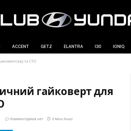
E
ACCENT
GETZ
ELANTRA
I30
IONIQ
 шиномонтажу та СТО
ичний гайковерт для
О
Комментариев нет
3 Mins Read