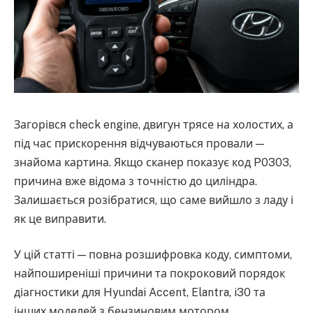
Загорівся check engine, двигун трясе на холостих, а
під час прискорення відчуваються провали —
знайома картина. Якщо сканер показує код P0303,
причина вже відома з точністю до циліндра.
Залишається розібратися, що саме вийшло з ладу і
як це виправити.
У цій статті — повна розшифровка коду, симптоми,
найпоширеніші причини та покроковий порядок
діагностики для Hyundai Accent, Elantra, i30 та
інших моделей з бензиновим мотором.