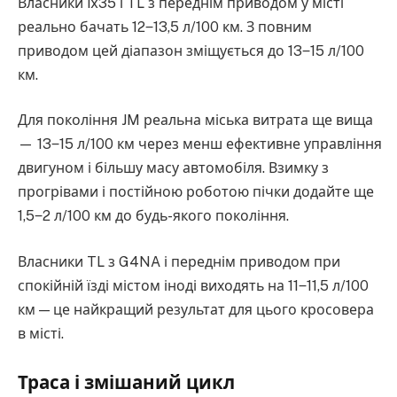
Власники ix35 і TL з переднім приводом у місті
реально бачать 12‒13,5 л/100 км. З повним
приводом цей діапазон зміщується до 13‒15 л/100
км.
Для покоління JM реальна міська витрата ще вища
— 13‒15 л/100 км через менш ефективне управління
двигуном і більшу масу автомобіля. Взимку з
прогрівами і постійною роботою пічки додайте ще
1,5‒2 л/100 км до будь-якого покоління.
Власники TL з G4NA і переднім приводом при
спокійній їзді містом іноді виходять на 11‒11,5 л/100
км — це найкращий результат для цього кросовера
в місті.
Траса і змішаний цикл