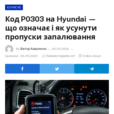
КОРИСНЕ
Код P0303 на Hyundai —
що означає і як усунути
пропуски запалювання
By
Віктор Коваленко
26.05.2026
Updated:
26.05.2026
Комментариев нет
5 Mins Read