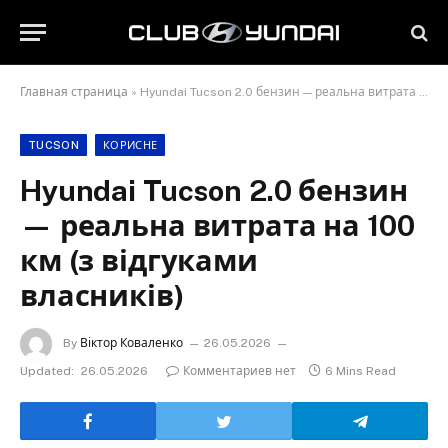
Главная страница
»
Hyundai Tucson 2.0 бензин — реальна витрата на 100 км (з відгуками власників)
TUCSON
КОРИСНЕ
Hyundai Tucson 2.0 бензин
— реальна витрата на 100
км (з відгуками
власників)
By
Віктор Коваленко
26.05.2026
Updated:
26.05.2026
Комментариев нет
6 Mins Read