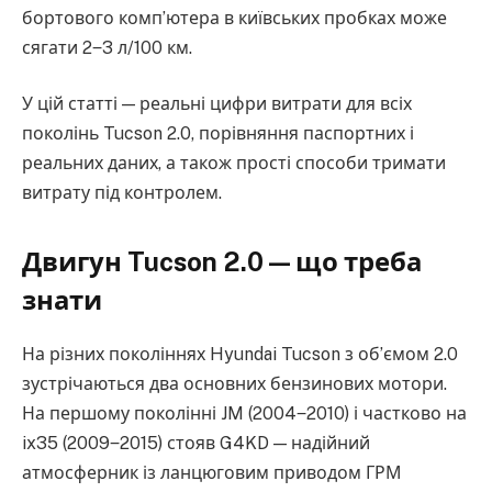
бортового комп’ютера в київських пробках може
сягати 2‒3 л/100 км.
У цій статті — реальні цифри витрати для всіх
поколінь Tucson 2.0, порівняння паспортних і
реальних даних, а також прості способи тримати
витрату під контролем.
Двигун Tucson 2.0 — що треба
знати
На різних поколіннях Hyundai Tucson з об’ємом 2.0
зустрічаються два основних бензинових мотори.
На першому поколінні JM (2004‒2010) і частково на
ix35 (2009‒2015) стояв G4KD — надійний
атмосферник із ланцюговим приводом ГРМ