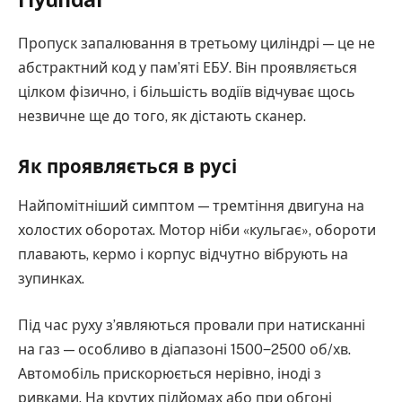
Пропуск запалювання в третьому циліндрі — це не
абстрактний код у пам’яті ЕБУ. Він проявляється
цілком фізично, і більшість водіїв відчуває щось
незвичне ще до того, як дістають сканер.
Як проявляється в русі
Найпомітніший симптом — тремтіння двигуна на
холостих оборотах. Мотор ніби «кульгає», обороти
плавають, кермо і корпус відчутно вібрують на
зупинках.
Під час руху з’являються провали при натисканні
на газ — особливо в діапазоні 1500‒2500 об/хв.
Автомобіль прискорюється нерівно, іноді з
ривками. На крутих підйомах або при обгоні