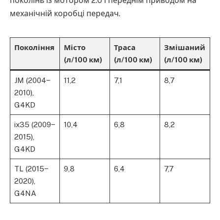
поколінь із мотором 2.0 і переднім приводом на
механічній коробці передач.
Покоління
Місто
Траса
Змішаний
(л/100 км)
(л/100 км)
(л/100 км)
JM (2004‒
11,2
7,1
8,7
2010),
G4KD
ix35 (2009‒
10,4
6,8
8,2
2015),
G4KD
TL (2015‒
9,8
6,4
7,7
2020),
G4NA