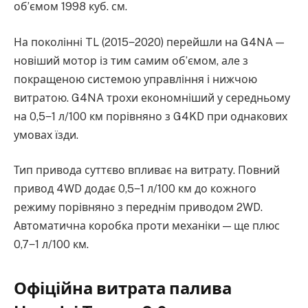
об’ємом 1998 куб. см.
На поколінні TL (2015‒2020) перейшли на G4NA —
новіший мотор із тим самим об’ємом, але з
покращеною системою управління і нижчою
витратою. G4NA трохи економніший у середньому
на 0,5‒1 л/100 км порівняно з G4KD при однакових
умовах їзди.
Тип привода суттєво впливає на витрату. Повний
привод 4WD додає 0,5‒1 л/100 км до кожного
режиму порівняно з переднім приводом 2WD.
Автоматична коробка проти механіки — ще плюс
0,7‒1 л/100 км.
Офіційна витрата палива