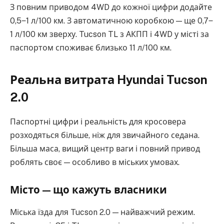
З повним приводом 4WD до кожної цифри додайте
0,5‒1 л/100 км. З автоматичною коробкою — ще 0,7‒
1 л/100 км зверху. Tucson TL з АКПП і 4WD у місті за
паспортом споживає близько 11 л/100 км.
Реальна витрата Hyundai Tucson
2.0
Паспортні цифри і реальність для кросовера
розходяться більше, ніж для звичайного седана.
Більша маса, вищий центр ваги і повний привод
роблять своє — особливо в міських умовах.
Місто — що кажуть власники
Міська їзда для Tucson 2.0 — найважчий режим.