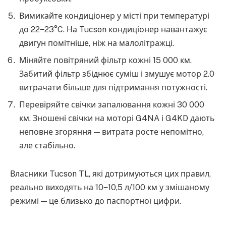
Вимикайте кондиціонер у місті при температурі
до 22‒23°C. На Tucson кондиціонер навантажує
двигун помітніше, ніж на малолітражці.
Міняйте повітряний фільтр кожні 15 000 км.
Забитий фільтр збіднює суміш і змушує мотор 2.0
витрачати більше для підтримання потужності.
Перевіряйте свічки запалювання кожні 30 000
км. Зношені свічки на моторі G4NA і G4KD дають
неповне згоряння — витрата росте непомітно,
але стабільно.
Власники Tucson TL, які дотримуються цих правил,
реально виходять на 10‒10,5 л/100 км у змішаному
режимі — це близько до паспортної цифри.