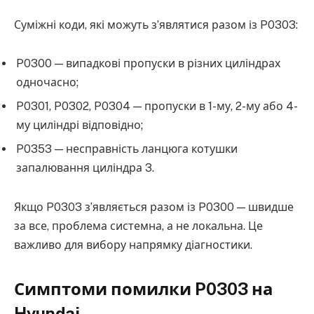
Суміжні коди, які можуть з’являтися разом із P0303:
P0300 — випадкові пропуски в різних циліндрах
одночасно;
P0301, P0302, P0304 — пропуски в 1-му, 2-му або 4-
му циліндрі відповідно;
P0353 — несправність ланцюга котушки
запалювання циліндра 3.
Якщо P0303 з’являється разом із P0300 — швидше
за все, проблема системна, а не локальна. Це
важливо для вибору напрямку діагностики.
Симптоми помилки P0303 на
Hyundai