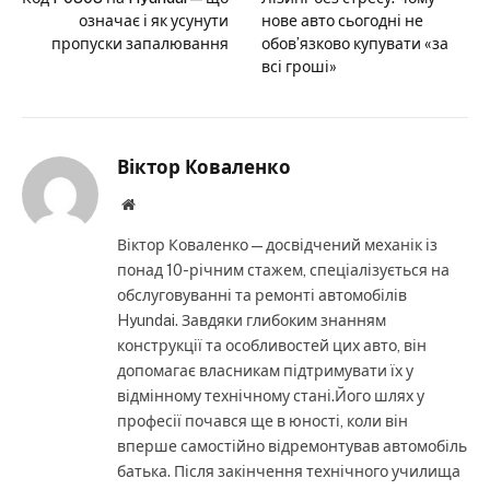
означає і як усунути
нове авто сьогодні не
пропуски запалювання
обов’язково купувати «за
всі гроші»
Віктор Коваленко
Website
Віктор Коваленко — досвідчений механік із
понад 10-річним стажем, спеціалізується на
обслуговуванні та ремонті автомобілів
Hyundai. Завдяки глибоким знанням
конструкції та особливостей цих авто, він
допомагає власникам підтримувати їх у
відмінному технічному стані.Його шлях у
професії почався ще в юності, коли він
вперше самостійно відремонтував автомобіль
батька. Після закінчення технічного училища