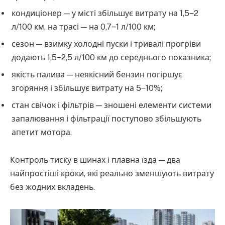
кондиціонер — у місті збільшує витрату на 1,5‒2
л/100 км, на трасі — на 0,7‒1 л/100 км;
сезон — взимку холодні пуски і тривалі прогріви
додають 1,5‒2,5 л/100 км до середнього показника;
якість палива — неякісний бензин погіршує
згоряння і збільшує витрату на 5‒10%;
стан свічок і фільтрів — зношені елементи системи
запалювання і фільтрації поступово збільшують
апетит мотора.
Контроль тиску в шинах і плавна їзда — два
найпростіші кроки, які реально зменшують витрату
без жодних вкладень.