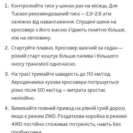
Контролюйте тиск у шинах раз на місяць. Для
Tucson рекомендований тиск — 2,3‒2,6 атм
залежно від навантаження. Спущені шини на
кросовері з його масою з’їдають помітно більше,
ніж на легковику.
Стартуйте плавно. Кросовер важчий за седан —
різкий старт коштує більше палива і більшого
зносу трансмісії одночасно.
На трасі тримайте швидкість до 110 км/год.
Аеродинаміка кузова кросовера погіршується
різко після 120 км/год — витрата зростає
нелінійно.
Вимикайте повний привод на рівній сухій дорозі,
якщо є режим 2WD. Роздаткова коробка в режимі
4WD постійно споживає потужність, навіть без
пробуксовки.