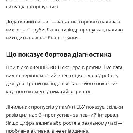
ситуація погіршується.
Додатковий сигнал — запах несгорілого палива з
вихлопної труби. Якщо циліндр пропускає, паливо
виходить назовні без згоряння.
Що показує бортова діагностика
При підключенні OBD-II сканера в режимі live data
видно нерівномірний внесок циліндрів у роботу
двигуна. Третій циліндр відстає — його показник
крутного моменту нижчий за решту.
Лічильник пропусків у пам’яті ЕБУ показує, скільки
разів циліндр 3 «пропустив» за певний інтервал.
Якщо цифра велика або росте в реальному часі —
проблема активна, а не епізодична.