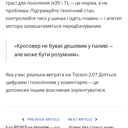
трасі для покоління ix35 і TL — це норма, а не
проблема. Підтримуйте технічний стан,
контролюйте тиск у шинах і їздіть плавно — і апетит
мотора залишатиметься передбачуваним.
«Кросовер не буває дешевим у паливі —
але може бути розумним».
Яка у вас реальна витрата на Tucson 2.0? Діліться
цифрами і поколінням у коментарях — це
допоможе іншим власникам зорієнтуватися.
PREVIOUS ARTICLE
NEXT ARTICLE
Код P0303 на Hyundai — що
Лізинг без стресу: чому