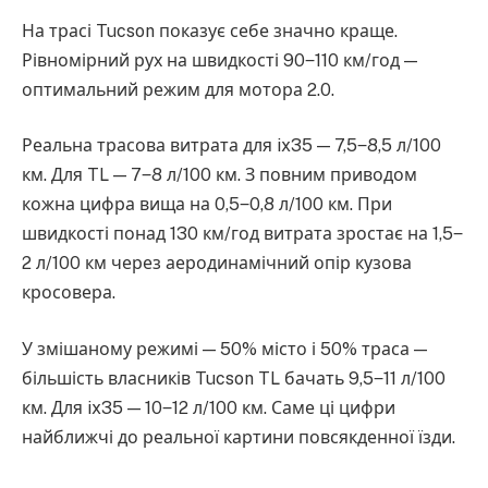
На трасі Tucson показує себе значно краще.
Рівномірний рух на швидкості 90‒110 км/год —
оптимальний режим для мотора 2.0.
Реальна трасова витрата для ix35 — 7,5‒8,5 л/100
км. Для TL — 7‒8 л/100 км. З повним приводом
кожна цифра вища на 0,5‒0,8 л/100 км. При
швидкості понад 130 км/год витрата зростає на 1,5‒
2 л/100 км через аеродинамічний опір кузова
кросовера.
У змішаному режимі — 50% місто і 50% траса —
більшість власників Tucson TL бачать 9,5‒11 л/100
км. Для ix35 — 10‒12 л/100 км. Саме ці цифри
найближчі до реальної картини повсякденної їзди.