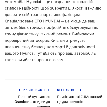
Автомобілі Hyundai — це поєднання технологій,
стилю і надійності. Щоб зберегти ці якості, важливо
довіряти свій транспорт лише фахівцям.
Спеціалізоване СТО HYUNDAI — це місце, де ваш
автомобіль отримає професійне обслуговування,
точну діагностику і якісний ремонт. Вибираючи
перевірений автосервіс Київ, ви отримуєте
впевненість у безпеці, комфорті й довговічності
вашого Hyundai. Тут дбають про ваш автомобіль
так, як ви дбаєте про нього самі.
PREVIOUS ARTICLE
NEXT ARTICLE
Полный путь авто с
Пригін авто зі США: повний
Grandcar — от идеи до
гід для покупців
номеров